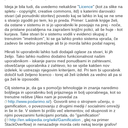
Ideja je bila tudi, da uvedemo nekakšne "
Licence
" (kot za slike na
spletu - copyright, creative commons, itd) s katerimi darovalci
stvari (ali ponudniki storitev) povedo kaj se lahko in kaj se ne sme
s stvarjo zgoditi po tem, ko jo preda. Primer: Lastnik knjige želi,
da ostane v sistemu in si jo uporabniki le posojajo na prej - noče,
da pristane pozabljena na zaprašeni knjižni polici, ali še huje - kot
kurjava. Take stvari bi v sistemu vodili v evidenci skupaj z
trenutnim "imetnikom", ki se ga lahko preko sistema vpraša, če
zadevo še vedno potrebuje ali bi jo morda lahko podal naprej.
Hkrati bi uporabniki lahko tudi dodajali
oglase
za stvari, ki jih
želijo. Tako lahko nudimo dodatno funkcionalnost našim
uporabnikom - iskanje parov med ponudbami in zahtevami,
obveščanje uporabnika z zahtevo, ko se vpiše kakšen nov
izdelek, ki ustrezajo njegovim kriterijem, itd. Pri tem bi uporabnik
določil tudi željeno licenco - torej ali želi izdelek za vedno ali pa si
ga želi le izposoditi.
Cilj sistema je, da ga s pomočjo tehnologije in znanja naredimo
boljšega in uporabniku bolj prijaznega in bolj uporabnega, kot so
trenutne rešitve (Alex nam je povedal za
http://www.podarimo.si/
). Govorili smo o strojnem učenju, o
gamification, o povezovanju z drugimi mediji / socialnimi omrežji
in še in še. V sistem bi prišlo več elementov, od skupnosti in z
njimi povezanimi funkcijami portala, do "gamification"
(
http://en.wikipedia.org/wiki/Gamification
, glej na primer
StackOverflow) in nenazadnje morda celo nekaj teorije grafov!