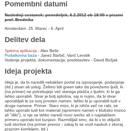
Pomembni datumi
Naslednji sestanek: ponedeljek, 6.2.2012 ob 18:00 v pisarni
prof. Brodnika
Amsterdam: 25. Marec - 6. April
Delitev dela
Spletna aplikacija
- Alex Bešir
Podatkovna baza
- Janez Barbič, Vanč Levstik
Vodenje projekta, dokumentacija, predstavitev - David Božjak
Ideja projekta
Ideja je, da bi naredili nekakšen portal za izposojanje, podarjanje
(itd.) stvari ali uslug. Želimo biti green tako da povežemo ljudi, ki
(na primer) ne potrebujejo več starega plašča z ljudmi, ki bi ga
lahko uporabili. Stvar je bolj splošna, saj ni nujno, da bi stvar
uporabljali le za svoj prvoten namen, lahko bi jo uporabili tudi v
druge namene. Primer: Staro mizo, ki je nihče več ne rabi, se
lahko uporabi tudi kot material (spremeni namen v klubsko mizico
ali "dilo"), iz nje se lahko naredi novo iverko ali v najslabšem
primeru uporabi kot kurjavo. Razmišljali smo, da bi v to vključili
tudi storitve (na primer prevoz - zakaj bi se vozil naokoli z skoraj
praznim kombijem, itd.)