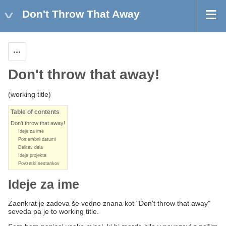
Don't Throw That Away
Actions
Don't throw that away!
(working title)
Table of contents
Don't throw that away!
Ideje za ime
Pomembni datumi
Delitev dela
Ideja projekta
Povzetki sestankov
Ideje za ime
Zaenkrat je zadeva še vedno znana kot "Don't throw that away"
seveda pa je to working title.