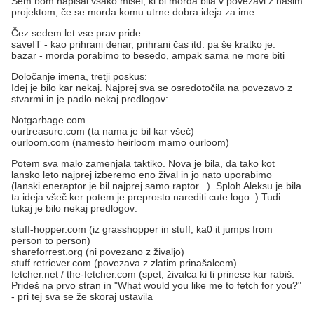
Sem bom napisal vsako misel, ki bi morda bila v povezavi z našim
projektom, če se morda komu utrne dobra ideja za ime:
Čez sedem let vse prav pride.
saveIT - kao prihrani denar, prihrani čas itd. pa še kratko je.
bazar - morda porabimo to besedo, ampak sama ne more biti
Določanje imena, tretji poskus:
Idej je bilo kar nekaj. Najprej sva se osredotočila na povezavo z
stvarmi in je padlo nekaj predlogov:
Notgarbage.com
ourtreasure.com (ta nama je bil kar všeč)
ourloom.com (namesto heirloom mamo ourloom)
Potem sva malo zamenjala taktiko. Nova je bila, da tako kot
lansko leto najprej izberemo eno žival in jo nato uporabimo
(lanski eneraptor je bil najprej samo raptor...). Sploh Aleksu je bila
ta ideja všeč ker potem je preprosto narediti cute logo :) Tudi
tukaj je bilo nekaj predlogov:
stuff-hopper.com (iz grasshopper in stuff, ka0 it jumps from
person to person)
shareforrest.org (ni povezano z živaljo)
stuff retriever.com (povezava z zlatim prinašalcem)
fetcher.net / the-fetcher.com (spet, živalca ki ti prinese kar rabiš.
Prideš na prvo stran in "What would you like me to fetch for you?"
- pri tej sva se že skoraj ustavila