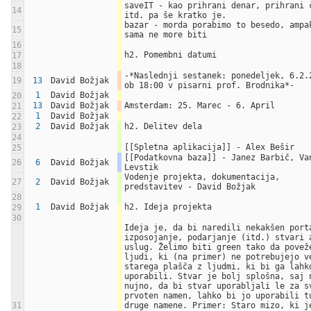
saveIT - kao prihrani denar, prihrani č
14
itd. pa še kratko je.
bazar - morda porabimo to besedo, ampak
15
sama ne more biti
16
h2. Pomembni datumi
17
18
-*Naslednji sestanek: ponedeljek, 6.2.2
19
13
David Božjak
ob 18:00 v pisarni prof. Brodnika*-
1
David Božjak
20
13
David Božjak
Amsterdam: 25. Marec - 6. April
21
1
David Božjak
22
2
David Božjak
h2. Delitev dela
23
24
[[Spletna aplikacija]] - Alex Bešir
25
[[Podatkovna baza]] - Janez Barbič, Van
26
6
David Božjak
Levstik
Vodenje projekta, dokumentacija, 
27
2
David Božjak
predstavitev - David Božjak
28
1
David Božjak
h2. Ideja projekta
29
30
Ideja je, da bi naredili nekakšen porta
izposojanje, podarjanje (itd.) stvari a
uslug. Želimo biti green tako da poveže
ljudi, ki (na primer) ne potrebujejo ve
starega plašča z ljudmi, ki bi ga lahko
uporabili. Stvar je bolj splošna, saj n
nujno, da bi stvar uporabljali le za sv
prvoten namen, lahko bi jo uporabili tu
31
druge namene. Primer: Staro mizo, ki je