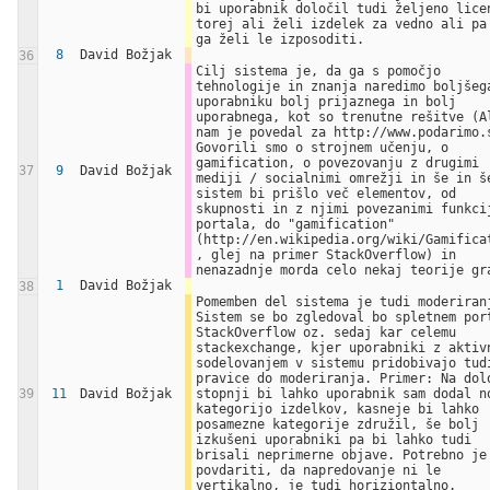
bi uporabnik določil tudi željeno licen
torej ali želi izdelek za vedno ali pa 
ga želi le izposoditi.
8
David Božjak
36
Cilj sistema je, da ga s pomočjo 
tehnologije in znanja naredimo boljšega
uporabniku bolj prijaznega in bolj 
uporabnega, kot so trenutne rešitve (Al
nam je povedal za http://www.podarimo.s
Govorili smo o strojnem učenju, o 
gamification, o povezovanju z drugimi 
37
9
David Božjak
mediji / socialnimi omrežji in še in še
sistem bi prišlo več elementov, od 
skupnosti in z njimi povezanimi funkcij
portala, do "gamification" 
(http://en.wikipedia.org/wiki/Gamificat
, glej na primer StackOverflow) in 
nenazadnje morda celo nekaj teorije gr
1
David Božjak
38
Pomemben del sistema je tudi moderiranj
Sistem se bo zgledoval bo spletnem port
StackOverflow oz. sedaj kar celemu 
stackexchange, kjer uporabniki z aktivn
sodelovanjem v sistemu pridobivajo tudi
pravice do moderiranja. Primer: Na dolo
39
11
David Božjak
stopnji bi lahko uporabnik sam dodal no
kategorijo izdelkov, kasneje bi lahko 
posamezne kategorije združil, še bolj 
izkušeni uporabniki pa bi lahko tudi 
brisali neprimerne objave. Potrebno je 
povdariti, da napredovanje ni le 
vertikalno, je tudi horiziontalno.