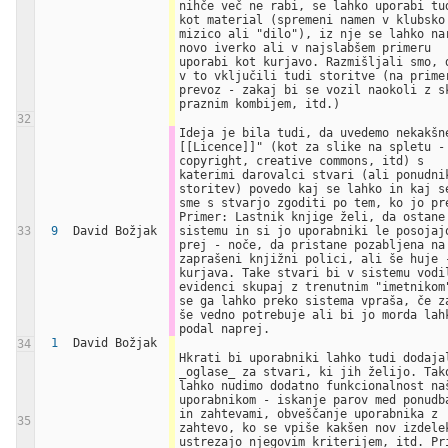
nihče več ne rabi, se lahko uporabi tud
kot material (spremeni namen v klubsko 
mizico ali "dilo"), iz nje se lahko nar
novo iverko ali v najslabšem primeru 
uporabi kot kurjavo. Razmišljali smo, d
v to vključili tudi storitve (na primer
prevoz - zakaj bi se vozil naokoli z sk
praznim kombijem, itd.)
32
Ideja je bila tudi, da uvedemo nekakšn
[[Licence]]" (kot za slike na spletu - 
copyright, creative commons, itd) s 
katerimi darovalci stvari (ali ponudnik
storitev) povedo kaj se lahko in kaj se
sme s stvarjo zgoditi po tem, ko jo pre
Primer: Lastnik knjige želi, da ostane 
33
9
David Božjak
sistemu in si jo uporabniki le posojajo
prej - noče, da pristane pozabljena na 
zaprašeni knjižni polici, ali še huje -
kurjava. Take stvari bi v sistemu vodil
evidenci skupaj z trenutnim "imetnikom"
se ga lahko preko sistema vpraša, če za
še vedno potrebuje ali bi jo morda lahk
podal naprej.
1
David Božjak
34
Hkrati bi uporabniki lahko tudi dodajal
_oglase_ za stvari, ki jih želijo. Tako
lahko nudimo dodatno funkcionalnost naš
uporabnikom - iskanje parov med ponudba
in zahtevami, obveščanje uporabnika z 
35
zahtevo, ko se vpiše kakšen nov izdelek
ustrezajo njegovim kriterijem, itd. Pri