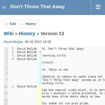
Don't Throw That Away
Edit
History
Wiki
»
History
» Version 13
David Božjak
, 06.02.2012 19:59
1
1
David Božjak
h1. Don't throw that away!
5
David Božjak
2
1
David Božjak
(working title)
3
4
David Božjak
4
{{toc}}
5
6
h2. Ideje za ime
7
8
Zaenkrat je zadeva še vedno znana kot 
9
"Don't throw that away" seveda pa je to
working title.
1
David Božjak
10
Sem bom napisal vsako misel, ki bi mord
11
bila v povezavi z našim projektom, če s
morda komu utrne dobra ideja za ime:
12
Čez sedem let vse prav pride.
13