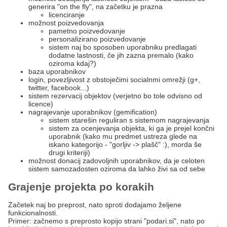
generira "on the fly", na začetku je prazna
licenciranje
možnost poizvedovanja
pametno poizvedovanje
personalizirano poizvedovanje
sistem naj bo sposoben uporabniku predlagati
dodatne lastnosti, če jih zazna premalo (kako
oziroma kdaj?)
baza uporabnikov
login, povezljivost z obstoječimi socialnmi omrežji (g+,
twitter, facebook...)
sistem rezervacij objektov (verjetno bo tole odvisno od
licence)
nagrajevanje uporabnikov (gemification)
sistem starešin reguliran s sistemom nagrajevanja
sistem za ocenjevanja objekta, ki ga je prejel končni
uporabnik (kako mu predmet ustreza glede na
iskano kategorijo - "gorljiv -> plašč" :), morda še
drugi kriteriji)
možnost donacij zadovoljnih uporabnikov, da je celoten
sistem samozadosten oziroma da lahko živi sa od sebe
Grajenje projekta po korakih
Začetek naj bo preprost, nato sproti dodajamo željene
funkcionalnosti.
Primer: začnemo s preprosto kopijo strani "podari.si", nato po