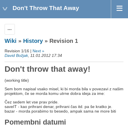
Don't Throw That Away
Actions
Wiki
»
History
» Revision 1
Revision 1/16 |
Next »
David Božjak
, 11.01.2012 17:34
Don't throw that away!
(working title)
Sem bom napisal vsako misel, ki bi morda bila v povezavi z našim
projektom, če se morda komu utrne dobra ideja za ime:
Čez sedem let vse prav pride.
saveIT - kao prihrani denar, prihrani čas itd. pa še kratko je.
bazar - morda porabimo to besedo, ampak sama ne more biti
Pomembni datumi