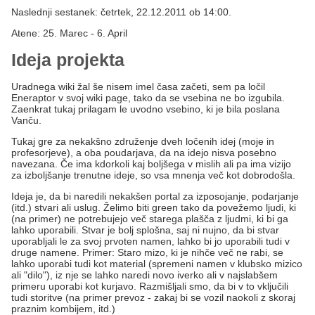
Naslednji sestanek: četrtek, 22.12.2011 ob 14:00.
Atene: 25. Marec - 6. April
Ideja projekta
Uradnega wiki žal še nisem imel časa začeti, sem pa ločil
Eneraptor v svoj wiki page, tako da se vsebina ne bo izgubila.
Zaenkrat tukaj prilagam le uvodno vsebino, ki je bila poslana
Vanču.
Tukaj gre za nekakšno združenje dveh ločenih idej (moje in
profesorjeve), a oba poudarjava, da na idejo nisva posebno
navezana. Če ima kdorkoli kaj boljšega v mislih ali pa ima vizijo
za izboljšanje trenutne ideje, so vsa mnenja več kot dobrodošla.
Ideja je, da bi naredili nekakšen portal za izposojanje, podarjanje
(itd.) stvari ali uslug. Želimo biti green tako da povežemo ljudi, ki
(na primer) ne potrebujejo več starega plašča z ljudmi, ki bi ga
lahko uporabili. Stvar je bolj splošna, saj ni nujno, da bi stvar
uporabljali le za svoj prvoten namen, lahko bi jo uporabili tudi v
druge namene. Primer: Staro mizo, ki je nihče več ne rabi, se
lahko uporabi tudi kot material (spremeni namen v klubsko mizico
ali "dilo"), iz nje se lahko naredi novo iverko ali v najslabšem
primeru uporabi kot kurjavo. Razmišljali smo, da bi v to vključili
tudi storitve (na primer prevoz - zakaj bi se vozil naokoli z skoraj
praznim kombijem, itd.)