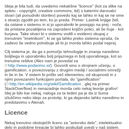
Ideja je bila tudi, da uvedemo nekakšne "licence" (kot za slike na
spletu - copyright, creative commons, itd) s katerimi darovalci
stvari (ali ponudniki storitev) povedo kaj se lahko in kaj se ne sme
s stvarjo zgoditi po tem, ko jo preda. Primer: Lastnik knjige želi,
da ostane v sistemu in si jo uporabniki le posojajo na prej - noče,
da pristane pozabljena na zaprašeni knjižni polici, ali še huje - kot
kurjava. Take stvari bi v sistemu vodili v evidenci skupaj z
trenutnim "imetnikom", ki se ga lahko preko sistema vpraša, če
zadevo še vedno potrebuje ali bi jo morda lahko podal naprej.
Cilj sistema je, da ga s pomočjo tehnologije in znanja naredimo
boljšega in uporabniku bolj prijaznega in bolj uporabnega, kot so
trenutne rešitve (Alex nam je povedal za
http://www.podarimo.si/
). Govorili smo o strojnem učenju, o
gamification, o povezovanju z drugimi mediji / socialnimi omrežji
in še in še. V sistem bi prišlo več elementov, od skupnosti in z
njimi povezanimi funkcijami portala, do "gamification"
(
http://en.wikipedia.org/wiki/Gamification
, glej na primer
StackOverflow) in nenazadnje morda celo nekaj teorije grafov!
Idej je bilo kar nekaj, naloga za ta teden pa je da iz šuma
izluščimo neko idejo za prototip, ki ga dejansko lahko naredimo in
predstavimo v Atenah.
Licence
Nekaj trenutno obstoječih licenc za "avtorsko delo", intelektualno
delo in podobne kreacije bi lahko poskušali uvesti v naš sistem.