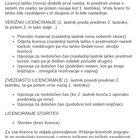
Licenco lahko (mora) dodeliti prva oseba, ki predmet vnese v
sistem (to osebo se potem navaja kot 1. lastnika). Vrste licenc bi
lahko bile razdeljene v tri skupine in bi bile naslednje:
VERIŽNO LICENCIRANJE (1. lastnik preda predmet 2. lastniku,
ta potem 3. in tako dalje...)
Potrošni material (naslednji lastnik nima nobenih obvez)
Odprta licenca (naslednji lastnik lahko s predmetom naredi
karkoli, meddrugim pa mu lahko dodeli novo, strožjo
licenco)
Izposoja za nedoločen čas (naslednji lastnik lahko predmet
koristi, nato pa je dolžen izdelek ponuditi drugim)
Izposoja za določen čas (podoben sistem, kot ga imajo
knjižnjice - omogoča rezervacije v naprej)
ZVEZDASTO LICENCIRANJE (1. lastnik posodi predmet 2.
lastniku, ta ga potem vrne nazaj 1. lastniku)
Izposoja za nedoločen čas (ko 2. lastnik konča z uporabo
predmeta ga vrne)
Izposoja za določen čas (podobno kot sistem knjižnjic)
LICENCIRANJE STORITEV
Storitev (brez licence)
Za vse licence bi veljala prenosljivost. Kršenje licenčnih pogojev
bi se poskušalo kaznovati z minus točkami pri točkah zaupljivosti