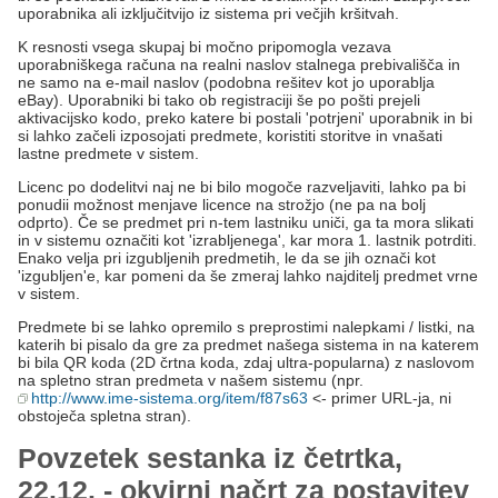
uporabnika ali izključitvijo iz sistema pri večjih kršitvah.
K resnosti vsega skupaj bi močno pripomogla vezava
uporabniškega računa na realni naslov stalnega prebivališča in
ne samo na e-mail naslov (podobna rešitev kot jo uporablja
eBay). Uporabniki bi tako ob registraciji še po pošti prejeli
aktivacijsko kodo, preko katere bi postali 'potrjeni' uporabnik in bi
si lahko začeli izposojati predmete, koristiti storitve in vnašati
lastne predmete v sistem.
Licenc po dodelitvi naj ne bi bilo mogoče razveljaviti, lahko pa bi
ponudii možnost menjave licence na strožjo (ne pa na bolj
odprto). Če se predmet pri n-tem lastniku uniči, ga ta mora slikati
in v sistemu označiti kot 'izrabljenega', kar mora 1. lastnik potrditi.
Enako velja pri izgubljenih predmetih, le da se jih označi kot
'izgubljen'e, kar pomeni da še zmeraj lahko najditelj predmet vrne
v sistem.
Predmete bi se lahko opremilo s preprostimi nalepkami / listki, na
katerih bi pisalo da gre za predmet našega sistema in na katerem
bi bila QR koda (2D črtna koda, zdaj ultra-popularna) z naslovom
na spletno stran predmeta v našem sistemu (npr.
http://www.ime-sistema.org/item/f87s63
<- primer URL-ja, ni
obstoječa spletna stran).
Povzetek sestanka iz četrtka,
22.12. - okvirni načrt za postavitev