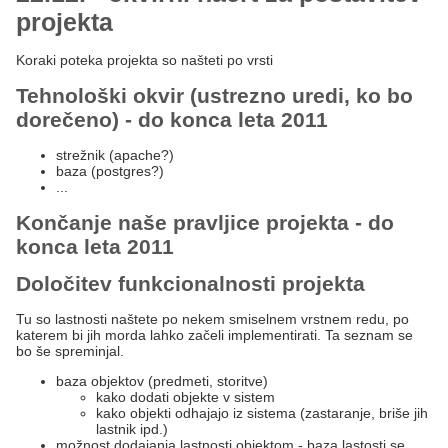
projekta
Koraki poteka projekta so našteti po vrsti
Tehnološki okvir (ustrezno uredi, ko bo
dorečeno) - do konca leta 2011
strežnik (apache?)
baza (postgres?)
...
Končanje naše pravljice projekta - do
konca leta 2011
Določitev funkcionalnosti projekta
Tu so lastnosti naštete po nekem smiselnem vrstnem redu, po
katerem bi jih morda lahko začeli implementirati. Ta seznam se
bo še spreminjal.
baza objektov (predmeti, storitve)
kako dodati objekte v sistem
kako objekti odhajajo iz sistema (zastaranje, briše jih
lastnik ipd.)
možnost dodajanja lastnosti objektom - baza lastosti se