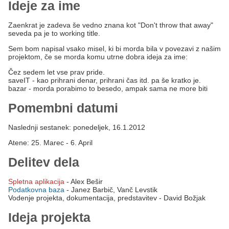
Ideje za ime
Zaenkrat je zadeva še vedno znana kot "Don't throw that away"
seveda pa je to working title.
Sem bom napisal vsako misel, ki bi morda bila v povezavi z našim
projektom, če se morda komu utrne dobra ideja za ime:
Čez sedem let vse prav pride.
saveIT - kao prihrani denar, prihrani čas itd. pa še kratko je.
bazar - morda porabimo to besedo, ampak sama ne more biti
Pomembni datumi
Naslednji sestanek: ponedeljek, 16.1.2012
Atene: 25. Marec - 6. April
Delitev dela
Spletna aplikacija
- Alex Bešir
Podatkovna baza
- Janez Barbič, Vanč Levstik
Vodenje projekta, dokumentacija, predstavitev - David Božjak
Ideja projekta