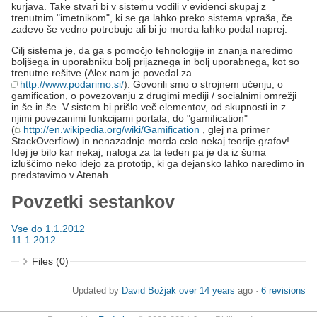
kurjava. Take stvari bi v sistemu vodili v evidenci skupaj z
trenutnim "imetnikom", ki se ga lahko preko sistema vpraša, če
zadevo še vedno potrebuje ali bi jo morda lahko podal naprej.
Cilj sistema je, da ga s pomočjo tehnologije in znanja naredimo
boljšega in uporabniku bolj prijaznega in bolj uporabnega, kot so
trenutne rešitve (Alex nam je povedal za
http://www.podarimo.si/
). Govorili smo o strojnem učenju, o
gamification, o povezovanju z drugimi mediji / socialnimi omrežji
in še in še. V sistem bi prišlo več elementov, od skupnosti in z
njimi povezanimi funkcijami portala, do "gamification"
(
http://en.wikipedia.org/wiki/Gamification
, glej na primer
StackOverflow) in nenazadnje morda celo nekaj teorije grafov!
Idej je bilo kar nekaj, naloga za ta teden pa je da iz šuma
izluščimo neko idejo za prototip, ki ga dejansko lahko naredimo in
predstavimo v Atenah.
Povzetki sestankov
Vse do 1.1.2012
11.1.2012
Files (0)
Updated by
David Božjak
over 14 years
ago ·
6 revisions