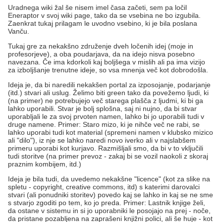
Uradnega wiki žal še nisem imel časa začeti, sem pa ločil
Eneraptor v svoj wiki page, tako da se vsebina ne bo izgubila.
Zaenkrat tukaj prilagam le uvodno vsebino, ki je bila poslana
Vanču.
Tukaj gre za nekakšno združenje dveh ločenih idej (moje in
profesorjeve), a oba poudarjava, da na idejo nisva posebno
navezana. Če ima kdorkoli kaj boljšega v mislih ali pa ima vizijo
za izboljšanje trenutne ideje, so vsa mnenja več kot dobrodošla.
Ideja je, da bi naredili nekakšen portal za izposojanje, podarjanje
(itd.) stvari ali uslug. Želimo biti green tako da povežemo ljudi, ki
(na primer) ne potrebujejo več starega plašča z ljudmi, ki bi ga
lahko uporabili. Stvar je bolj splošna, saj ni nujno, da bi stvar
uporabljali le za svoj prvoten namen, lahko bi jo uporabili tudi v
druge namene. Primer: Staro mizo, ki je nihče več ne rabi, se
lahko uporabi tudi kot material (spremeni namen v klubsko mizico
ali "dilo"), iz nje se lahko naredi novo iverko ali v najslabšem
primeru uporabi kot kurjavo. Razmišljali smo, da bi v to vključili
tudi storitve (na primer prevoz - zakaj bi se vozil naokoli z skoraj
praznim kombijem, itd.)
Ideja je bila tudi, da uvedemo nekakšne "licence" (kot za slike na
spletu - copyright, creative commons, itd) s katerimi darovalci
stvari (ali ponudniki storitev) povedo kaj se lahko in kaj se ne sme
s stvarjo zgoditi po tem, ko jo preda. Primer: Lastnik knjige želi,
da ostane v sistemu in si jo uporabniki le posojajo na prej - noče,
da pristane pozabljena na zaprašeni knjižni polici, ali še huje - kot