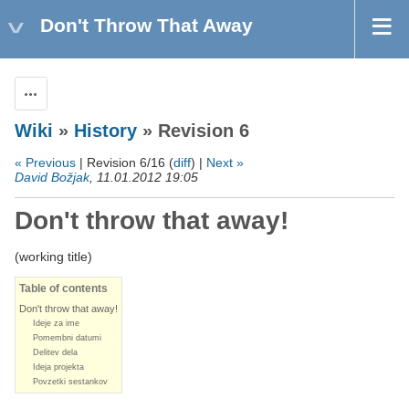
Don't Throw That Away
Actions
Wiki
»
History
» Revision 6
« Previous
| Revision 6/16 (
diff
) |
Next »
David Božjak
, 11.01.2012 19:05
Don't throw that away!
(working title)
Table of contents
Don't throw that away!
Ideje za ime
Pomembni datumi
Delitev dela
Ideja projekta
Povzetki sestankov