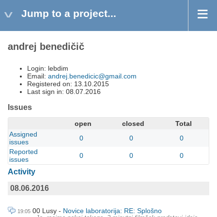
Jump to a project...
andrej benedičič
Login: lebdim
Email:
andrej.benedicic@gmail.com
Registered on: 13.10.2015
Last sign in: 08.07.2016
Issues
open
closed
Total
Assigned
0
0
0
issues
Reported
0
0
0
issues
Activity
08.06.2016
00 Lusy
Novice laboratorija: RE: Splošno
19:05