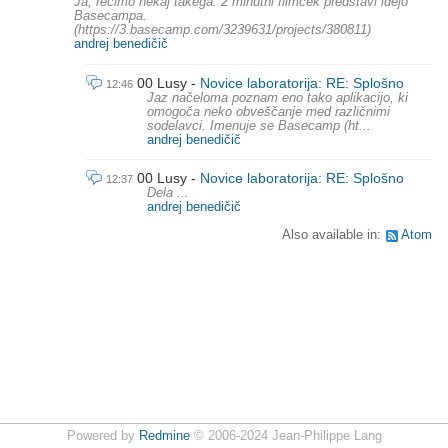
Ja, recimo nekaj takega. 2 minutni filmček predstavi idejo
Basecampa.
(https://3.basecamp.com/3239631/projects/380811)
andrej benedičič
00 Lusy
Novice laboratorija: RE: Splošno
12:46
Jaz načeloma poznam eno tako aplikacijo, ki
omogoča neko obveščanje med različnimi
sodelavci. Imenuje se Basecamp (ht...
andrej benedičič
00 Lusy
Novice laboratorija: RE: Splošno
12:37
Dela ...
andrej benedičič
Also available in:
Atom
Powered by
Redmine
© 2006-2024 Jean-Philippe Lang