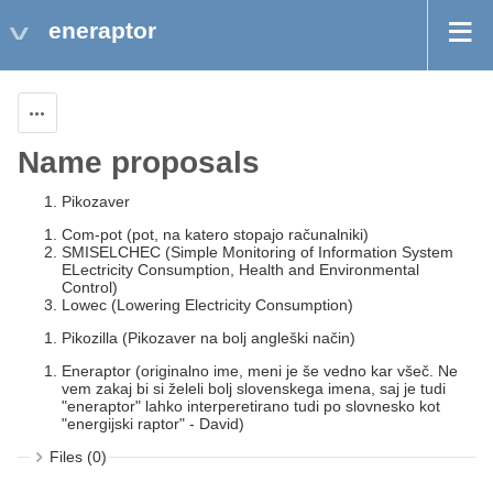
eneraptor
Actions
Name proposals
Pikozaver
Com-pot (pot, na katero stopajo računalniki)
SMISELCHEC (Simple Monitoring of Information System
ELectricity Consumption, Health and Environmental
Control)
Lowec (Lowering Electricity Consumption)
Pikozilla (Pikozaver na bolj angleški način)
Eneraptor (originalno ime, meni je še vedno kar všeč. Ne
vem zakaj bi si želeli bolj slovenskega imena, saj je tudi
"eneraptor" lahko interperetirano tudi po slovnesko kot
"energijski raptor" - David)
Files (0)